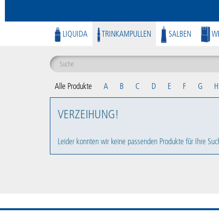
LIQUIDA
TRINKAMPULLEN
SALBEN
WE
Alle Produkte
A
B
C
D
E
F
G
H
VERZEIHUNG!
Leider konnten wir keine passenden Produkte für Ihre Suc