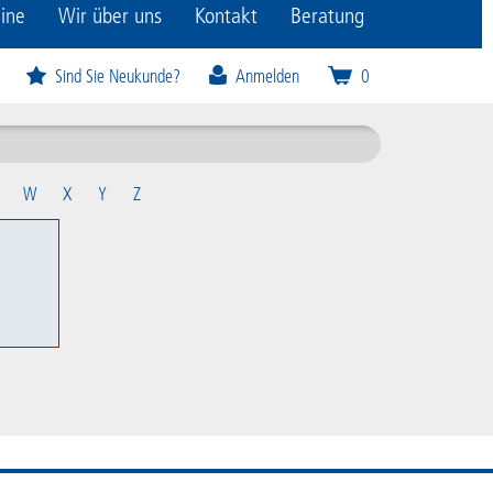
ine
Wir über uns
Kontakt
Beratung
Sind Sie Neukunde?
Anmelden
0
W
X
Y
Z