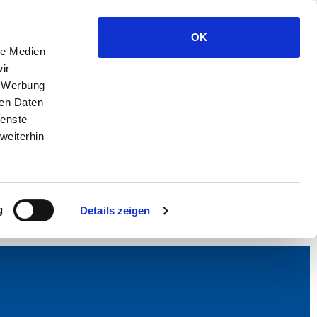
OK
le Medien
ir
, Werbung
ren Daten
ienste
weiterhin
g
Details zeigen