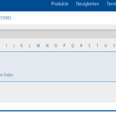
Produkte
Neuigkeiten
Term
ITERES
I
J
K
L
M
N
O
P
Q
R
S
T
U
V
he finden.