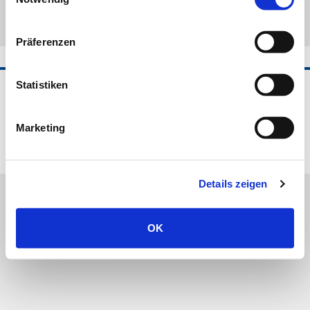
Präferenzen
Statistiken
©2026 Horvi-EnzyMed B.V.
Impressum
AGB
Datenschutz
Frachtkosten und Lieferzeit
Widerrufsbelehrung
Marketing
Cookie-Hinweis
Zertifizierung
Vertrag widerrufen
Details zeigen
OK