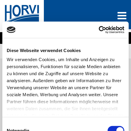
Wählen Sie eine Produktkategorie
Diese Webseite verwendet Cookies
Sind Sie Neukunde?
Anmelden
0
Wir verwenden Cookies, um Inhalte und Anzeigen zu
personalisieren, Funktionen für soziale Medien anbieten
zu können und die Zugriffe auf unsere Website zu
analysieren. Außerdem geben wir Informationen zu Ihrer
Alle Produkte
A
B
C
D
E
F
G
H
I
J
Verwendung unserer Website an unsere Partner für
K
L
M
N
O
P
Q
R
S
T
U
V
soziale Medien, Werbung und Analysen weiter. Unsere
W
X
Y
Z
Partner führen diese Informationen möglicherweise mit
weiteren Daten zusammen, die Sie ihnen bereitgestellt
VERZEIHUNG!
haben oder die sie im Rahmen Ihrer Nutzung der Dienste
gesammelt haben. Sie geben Einwilligung zu unseren
Einwilligungsauswahl
Cookies, wenn Sie unsere Webseite weiterhin nutzen.
Leider konnten wir keine passenden Produkte für Ihre Suche finden.
Notwendig