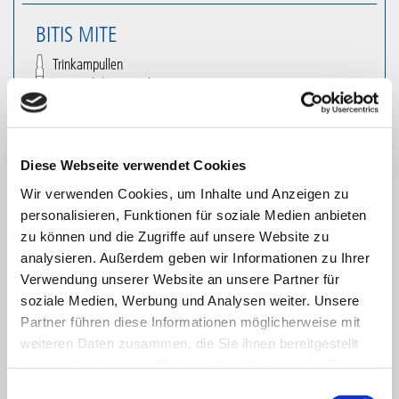
BITIS MITE
Trinkampullen
10 Stück
|
50 Stück
ab 12,36 €
inklusive 9% MwSt.
Diese Webseite verwendet Cookies
Wir verwenden Cookies, um Inhalte und Anzeigen zu
personalisieren, Funktionen für soziale Medien anbieten
zu können und die Zugriffe auf unsere Website zu
analysieren. Außerdem geben wir Informationen zu Ihrer
Verwendung unserer Website an unsere Partner für
BUTHUS
soziale Medien, Werbung und Analysen weiter. Unsere
Partner führen diese Informationen möglicherweise mit
Trinkampullen
weiteren Daten zusammen, die Sie ihnen bereitgestellt
10 Stück
|
50 Stück
haben oder die sie im Rahmen Ihrer Nutzung der Dienste
ab 13,28 €
gesammelt haben. Sie geben Einwilligung zu unseren
Einwilligungsauswahl
inklusive 9% MwSt.