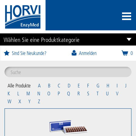
Wählen Sie eine Produktkategorie
Sind Sie Neukunde?
Anmelden
0
Alle Produkte
A
B
C
D
E
F
G
H
I
J
K
L
M
N
O
P
Q
R
S
T
U
V
W
X
Y
Z