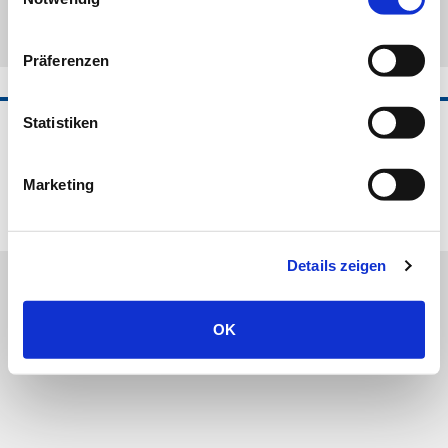
Präferenzen
Statistiken
©2026 Horvi-EnzyMed B.V.
Impressum
AGB
Datenschutz
Frachtkosten und Lieferzeit
Widerrufsbelehrung
Marketing
Cookie-Hinweis
Zertifizierung
Vertrag widerrufen
Details zeigen
OK