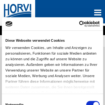
Wählen Sie eine Produktkategorie
Diese Webseite verwendet Cookies
Sind Sie Neukunde?
Anmelden
0
Wir verwenden Cookies, um Inhalte und Anzeigen zu
personalisieren, Funktionen für soziale Medien anbieten
zu können und die Zugriffe auf unsere Website zu
analysieren. Außerdem geben wir Informationen zu Ihrer
Alle Produkte
A
B
C
D
E
F
G
H
I
J
Verwendung unserer Website an unsere Partner für
K
L
M
N
O
P
Q
R
S
T
U
V
soziale Medien, Werbung und Analysen weiter. Unsere
W
X
Y
Z
Partner führen diese Informationen möglicherweise mit
weiteren Daten zusammen, die Sie ihnen bereitgestellt
VERZEIHUNG!
haben oder die sie im Rahmen Ihrer Nutzung der Dienste
gesammelt haben. Sie geben Einwilligung zu unseren
Einwilligungsauswahl
Cookies, wenn Sie unsere Webseite weiterhin nutzen.
Leider konnten wir keine passenden Produkte für Ihre Suche finden.
Notwendig