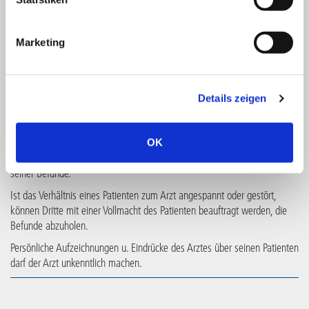
Telefax: 0800 4388695 (*gebührenfrei aus dt. Festnetz)
E-Mail: beratung@horvi-enzymed.com
Wir sind bemüht alle Anfragen schnellstmöglich zu beantworten. Sollten
Marketing
Sie innerhalb von 14 Tagen keine Rückmeldung von uns erhalten, bitten
wir Sie sich erneut mit uns in Verbindung zu setzen.
Details zeigen
Patientenrechte – Verantwortung für die eigene Gesundheit:
Lt. eindeutiger Rechtsprechung müssen Patienten Einsicht in die
OK
Krankenunterlagen erhalten. Jeder Patient hat einen Anspruch auf Kopien
seiner Befunde.
Ist das Verhältnis eines Patienten zum Arzt angespannt oder gestört,
können Dritte mit einer Vollmacht des Patienten beauftragt werden, die
Befunde abzuholen.
Persönliche Aufzeichnungen u. Eindrücke des Arztes über seinen Patienten
darf der Arzt unkenntlich machen.