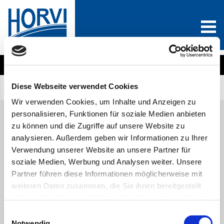
Wählen Sie eine Produktkategorie
Diese Webseite verwendet Cookies
Sind Sie Neukunde?
Anmelden
0
Wir verwenden Cookies, um Inhalte und Anzeigen zu
personalisieren, Funktionen für soziale Medien anbieten
zu können und die Zugriffe auf unsere Website zu
analysieren. Außerdem geben wir Informationen zu Ihrer
Alle Produkte
A
B
C
D
E
F
G
H
I
J
Verwendung unserer Website an unsere Partner für
K
L
M
N
O
P
Q
R
S
T
U
V
soziale Medien, Werbung und Analysen weiter. Unsere
W
X
Y
Z
Partner führen diese Informationen möglicherweise mit
weiteren Daten zusammen, die Sie ihnen bereitgestellt
VERZEIHUNG!
haben oder die sie im Rahmen Ihrer Nutzung der Dienste
gesammelt haben. Sie geben Einwilligung zu unseren
Einwilligungsauswahl
Cookies, wenn Sie unsere Webseite weiterhin nutzen.
Leider konnten wir keine passenden Produkte für Ihre Suche finden.
Notwendig