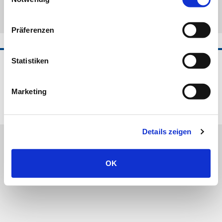
Präferenzen
Statistiken
©2026 Horvi-EnzyMed B.V.
Impressum
AGB
Datenschutz
Frachtkosten und Lieferzeit
Widerrufsbelehrung
Marketing
Cookie-Hinweis
Zertifizierung
Vertrag widerrufen
Details zeigen
OK