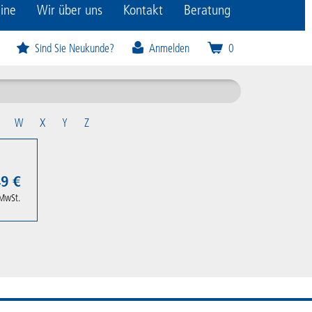
ine
Wir über uns
Kontakt
Beratung
Sind Sie Neukunde?
Anmelden
0
W
X
Y
Z
9 €
 MwSt.