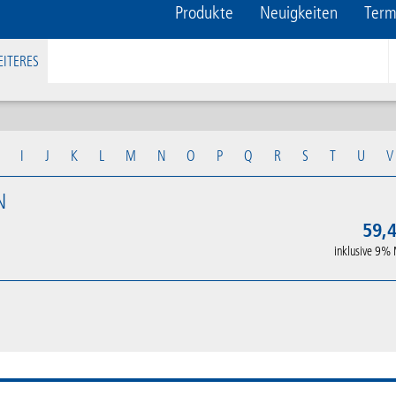
Produkte
Neuigkeiten
Term
ITERES
I
J
K
L
M
N
O
P
Q
R
S
T
U
V
N
59,4
inklusive 9%