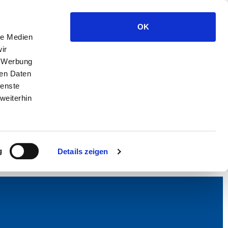
OK
le Medien
ir
, Werbung
ren Daten
ienste
weiterhin
g
Details zeigen