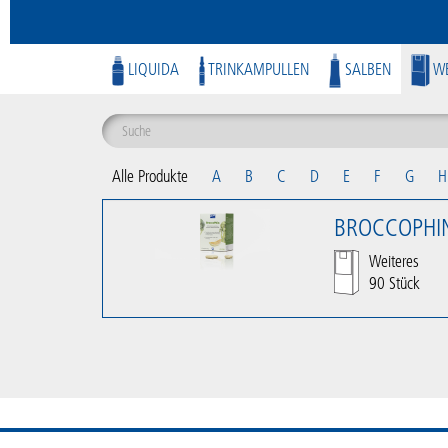
LIQUIDA
TRINKAMPULLEN
SALBEN
WE
Alle Produkte
A
B
C
D
E
F
G
H
BROCCOPHI
Weiteres
90 Stück