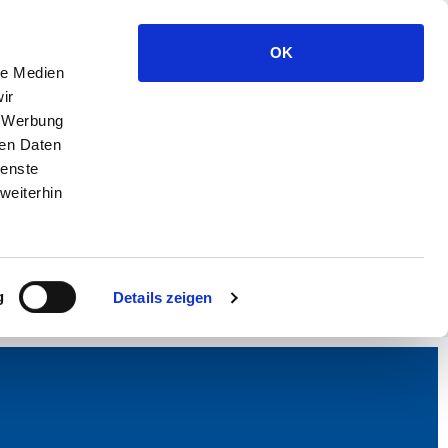
OK
le Medien
ir
, Werbung
ren Daten
ienste
weiterhin
g
Details zeigen