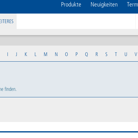
Produkte
Neuigkeiten
Term
ITERES
I
J
K
L
M
N
O
P
Q
R
S
T
U
V
he finden.