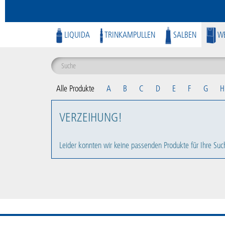
LIQUIDA
TRINKAMPULLEN
SALBEN
WE
Alle Produkte
A
B
C
D
E
F
G
H
VERZEIHUNG!
Leider konnten wir keine passenden Produkte für Ihre Suc