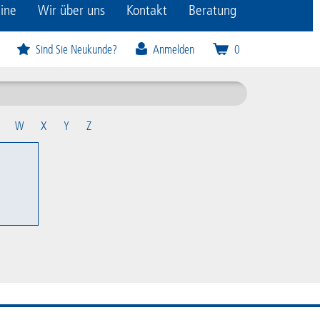
ine
Wir über uns
Kontakt
Beratung
Sind Sie Neukunde?
Anmelden
0
W
X
Y
Z