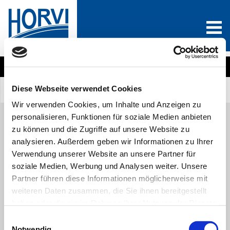
Wählen Sie eine Produktkategorie
Diese Webseite verwendet Cookies
Sind Sie Neukunde?
Anmelden
0
Wir verwenden Cookies, um Inhalte und Anzeigen zu
personalisieren, Funktionen für soziale Medien anbieten
zu können und die Zugriffe auf unsere Website zu
analysieren. Außerdem geben wir Informationen zu Ihrer
Alle Produkte
A
B
C
D
E
F
G
H
I
J
Verwendung unserer Website an unsere Partner für
K
L
M
N
O
P
Q
R
S
T
U
V
soziale Medien, Werbung und Analysen weiter. Unsere
W
X
Y
Z
Partner führen diese Informationen möglicherweise mit
weiteren Daten zusammen, die Sie ihnen bereitgestellt
haben oder die sie im Rahmen Ihrer Nutzung der Dienste
gesammelt haben. Sie geben Einwilligung zu unseren
Einwilligungsauswahl
Cookies, wenn Sie unsere Webseite weiterhin nutzen.
Notwendig