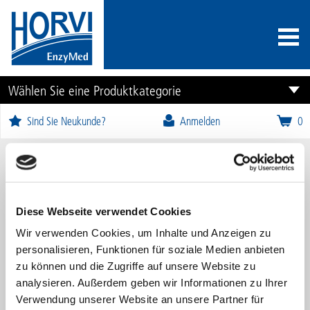
Wählen Sie eine Produktkategorie
Sind Sie Neukunde?
Anmelden
0
Alle Produkte
A
B
C
D
E
F
G
H
I
J
Diese Webseite verwendet Cookies
K
L
M
N
O
P
Q
R
S
T
U
V
W
X
Y
Z
Wir verwenden Cookies, um Inhalte und Anzeigen zu
personalisieren, Funktionen für soziale Medien anbieten
zu können und die Zugriffe auf unsere Website zu
analysieren. Außerdem geben wir Informationen zu Ihrer
Verwendung unserer Website an unsere Partner für