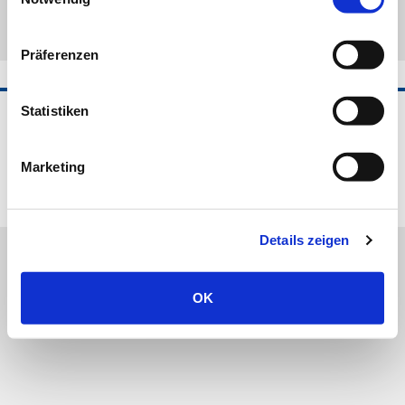
Präferenzen
Statistiken
©2026 Horvi-EnzyMed B.V.
Impressum
AGB
Datenschutz
Frachtkosten und Lieferzeit
Widerrufsbelehrung
Marketing
Cookie-Hinweis
Zertifizierung
Vertrag widerrufen
Details zeigen
OK