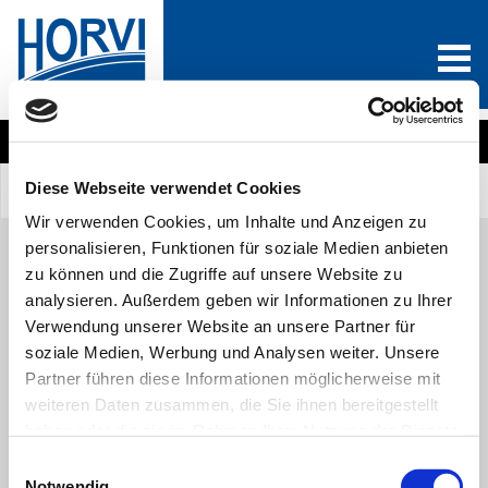
Wählen Sie eine Produktkategorie
Diese Webseite verwendet Cookies
Sind Sie Neukunde?
Anmelden
0
Wir verwenden Cookies, um Inhalte und Anzeigen zu
personalisieren, Funktionen für soziale Medien anbieten
zu können und die Zugriffe auf unsere Website zu
analysieren. Außerdem geben wir Informationen zu Ihrer
Alle Produkte
A
B
C
D
E
F
G
H
I
J
Verwendung unserer Website an unsere Partner für
K
L
M
N
O
P
Q
R
S
T
U
V
soziale Medien, Werbung und Analysen weiter. Unsere
W
X
Y
Z
Partner führen diese Informationen möglicherweise mit
weiteren Daten zusammen, die Sie ihnen bereitgestellt
VERZEIHUNG!
haben oder die sie im Rahmen Ihrer Nutzung der Dienste
gesammelt haben. Sie geben Einwilligung zu unseren
Einwilligungsauswahl
Cookies, wenn Sie unsere Webseite weiterhin nutzen.
Leider konnten wir keine passenden Produkte für Ihre Suche finden.
Notwendig