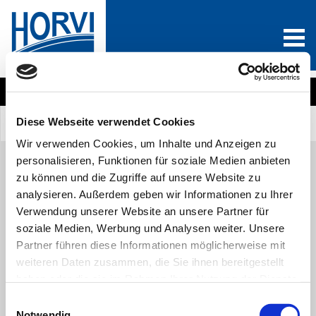
Wählen Sie eine Produktkategorie
Diese Webseite verwendet Cookies
Sind Sie Neukunde?
Anmelden
0
Wir verwenden Cookies, um Inhalte und Anzeigen zu
personalisieren, Funktionen für soziale Medien anbieten
zu können und die Zugriffe auf unsere Website zu
analysieren. Außerdem geben wir Informationen zu Ihrer
Alle Produkte
A
B
C
D
E
F
G
H
I
J
Verwendung unserer Website an unsere Partner für
K
L
M
N
O
P
Q
R
S
T
U
V
soziale Medien, Werbung und Analysen weiter. Unsere
W
X
Y
Z
Partner führen diese Informationen möglicherweise mit
weiteren Daten zusammen, die Sie ihnen bereitgestellt
haben oder die sie im Rahmen Ihrer Nutzung der Dienste
gesammelt haben. Sie geben Einwilligung zu unseren
Einwilligungsauswahl
Cookies, wenn Sie unsere Webseite weiterhin nutzen.
Notwendig