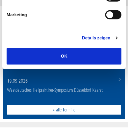
Marketing
Veranstaltungstermine
29.08.2026
Heilpraktiker-Symposium Hanau
Details zeigen
12.09.2026
OK
Basis-Seminar Siegen (PLZ 57078)
19.09.2026
Westdeutsches Heilpraktiker-Symposium Düsseldorf Kaarst
» alle Termine