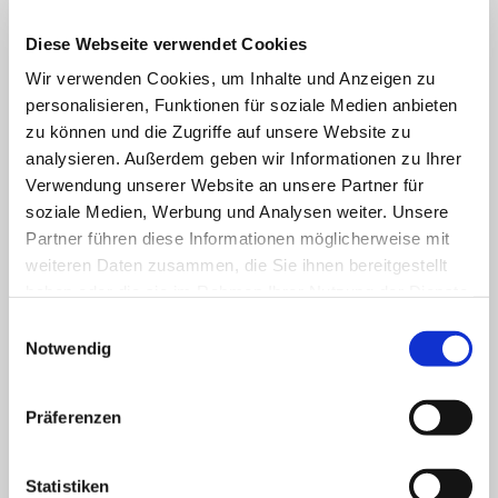
Diese Webseite verwendet Cookies
Wir verwenden Cookies, um Inhalte und Anzeigen zu
personalisieren, Funktionen für soziale Medien anbieten
zu können und die Zugriffe auf unsere Website zu
analysieren. Außerdem geben wir Informationen zu Ihrer
Verwendung unserer Website an unsere Partner für
UNSERE PRODUKTE
soziale Medien, Werbung und Analysen weiter. Unsere
Schauen Sie sich unser komplettes Spektrum an
Partner führen diese Informationen möglicherweise mit
weiteren Daten zusammen, die Sie ihnen bereitgestellt
Horvi-EnzyMed Onlineshop
haben oder die sie im Rahmen Ihrer Nutzung der Dienste
gesammelt haben. Sie geben Einwilligung zu unseren
Einwilligungsauswahl
Qualitativ wertvoll und sicher
Cookies, wenn Sie unsere Webseite weiterhin nutzen.
Notwendig
Die Horvi-Enzym-Präparate werden nach den Original-Rezepturen Dr.
Waldemar Diesings und dem weltweit einmaligen Herstellungsverfahren
Präferenzen
vertrieben.
Sie unterliegen strengsten Qualitätskontrollen und hohen
Produktionsstandards gemäß FSSC 22000 und stehen unter der Aufsicht
Statistiken
des niederländischen Gesundheitsministeriums.